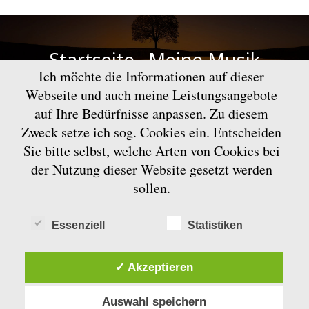
Startseite
Meine Musik
Ich möchte die Informationen auf dieser
Bewertung&Preise
Webseite und auch meine Leistungsangebote
auf Ihre Bedürfnisse anpassen. Zu diesem
Über mich
Kontakt
Zweck setze ich sog. Cookies ein. Entscheiden
Sie bitte selbst, welche Arten von Cookies bei
Datenschutz
Impressum
der Nutzung dieser Website gesetzt werden
sollen.
E-mail: kontakt[at]jonathan-brehm.com |
Fotos vom Musiker: Natalia Zhabalieva
Essenziell
Statistiken
✓ Akzeptieren
Auswahl speichern